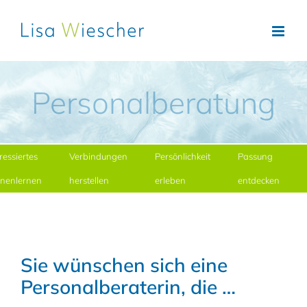
Zum
Inhalt
springen
Personalberatung
ressiertes
Verbindungen
Persönlichkeit
Passung
nenlernen
herstellen
erleben
entdecken
Sie wünschen sich eine
Personalberaterin, die …